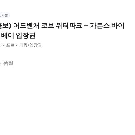
소가능
콤보) 어드벤처 코브 워터파크 + 가든스 바이
 베이 입장권
싱가포르
티켓/입장권
시품절