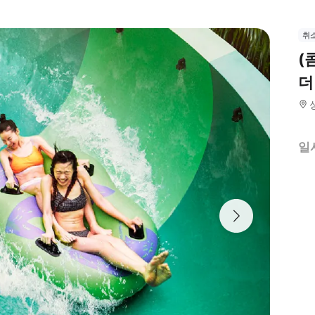
취
(
더
일