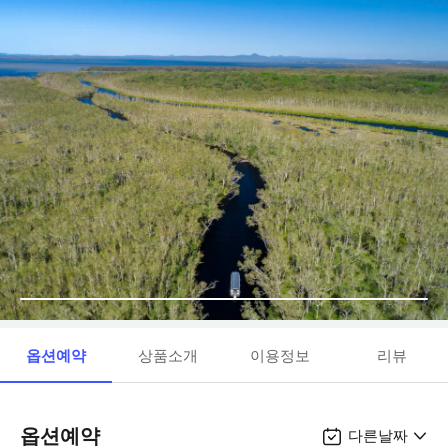
옵션예약
상품소개
이용정보
리뷰
옵션예약
다른날짜