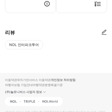
여권 바우처 이용 약관 : 1. 이 패스는 레일패스 구입자만 사용할 수 있습니
리뷰
NOL 인터파크투어
NOL
별
사
에서
점
진/
작성
높
동
된
은
영
리뷰
순
상
이용약관
위치기반서비스 이용약관
개인정보 처리방침
입니
여행자보험 가입안내
여행약관
분쟁해결기준
다.
(주)놀유니버스 사업자 정보
별
사
NOL
Triple
Interpark Global
점
진/
높
동
(주)놀유니버스
는 일부 상품의 통신판매중개자로서 통신판매의 당사자가 아니므로, 상품의