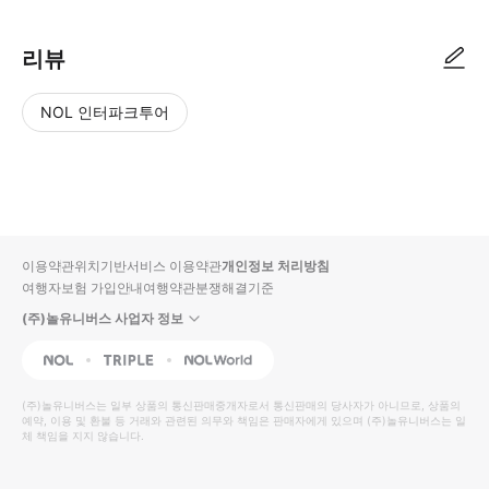
리뷰
NOL 인터파크투어
NOL
별
사
에서
점
진/
작성
높
동
된
은
영
리뷰
순
상
이용약관
위치기반서비스 이용약관
개인정보 처리방침
입니
여행자보험 가입안내
여행약관
분쟁해결기준
다.
(주)놀유니버스 사업자 정보
별
사
NOL
Triple
Interpark Global
점
진/
높
동
(주)놀유니버스
는 일부 상품의 통신판매중개자로서 통신판매의 당사자가 아니므로, 상품의
예약, 이용 및 환불 등 거래와 관련된 의무와 책임은 판매자에게 있으며
은
영
(주)놀유니버스
는 일
체 책임을 지지 않습니다.
순
상