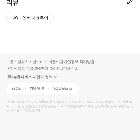
리뷰
NOL 인터파크투어
NOL
별
사
에서
점
진/
작성
높
동
된
은
영
리뷰
순
상
이용약관
위치기반서비스 이용약관
개인정보 처리방침
입니
여행자보험 가입안내
여행약관
분쟁해결기준
다.
(주)놀유니버스 사업자 정보
별
사
NOL
Triple
Interpark Global
점
진/
높
동
(주)놀유니버스
는 일부 상품의 통신판매중개자로서 통신판매의 당사자가 아니므로, 상품의
예약, 이용 및 환불 등 거래와 관련된 의무와 책임은 판매자에게 있으며
은
영
(주)놀유니버스
는 일
체 책임을 지지 않습니다.
순
상