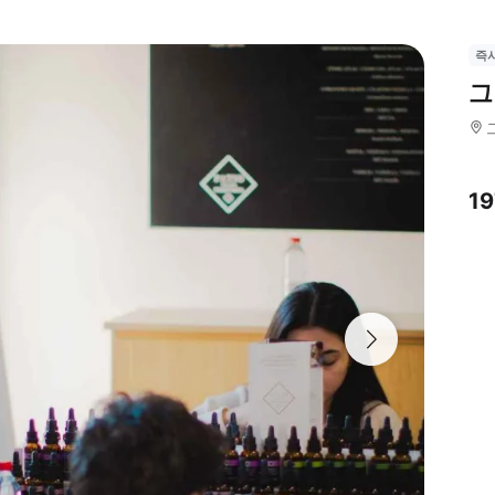
즉
그
1