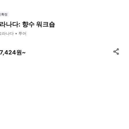
시확정
라나다: 향수 워크숍
그라나다
투어
97,424원~