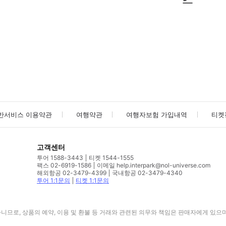
사진/동영상
사진/동영상
반서비스 이용약관
여행약관
여행자보험 가입내역
티켓
고객센터
투어 1588-3443
티켓 1544-1555
팩스 02-6919-1586
이메일 help.interpark@nol-universe.com
해외항공 02-3479-4399
국내항공 02-3479-4340
투어 1:1문의
티켓 1:1문의
므로, 상품의 예약, 이용 및 환불 등 거래와 관련된 의무와 책임은 판매자에게 있으