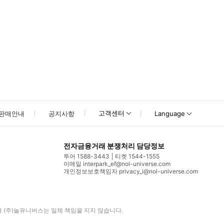
고객센터
판매안내
공지사항
Language
전자금융거래 분쟁처리 담당정보
투어 1588-3443
티켓 1544-1555
이메일 interpark_ef@nol-universe.com
개인정보보호책임자 privacy_i@nol-universe.com
며
(주)놀유니버스
는 일체 책임을 지지 않습니다.