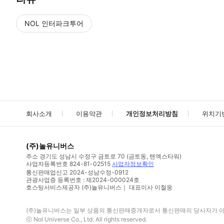
NOL 인터파크투어
NOL
에서 작성된 리뷰 입니다.
별점 높은순
별점 높은순
회사소개
이용약관
개인정보처리방침
위치기
(주)놀유니버스
주소
경기도 성남시 수정구 금토로 70 (금토동, 텐엑스타워)
사업자등록번호
824-81-02515
사업자정보확인
통신판매업신고
2024-성남수정-0912
관광사업증 등록번호 : 제2024-000024호
호스팅서비스제공자 (주)놀유니버스｜ 대표이사 이철웅
(주)놀유니버스
는 일부 상품의 통신판매중개자로서 통신판매의 당사자가 아니
ⓒ
Nol Universe Co
., Ltd. All rights reserved.