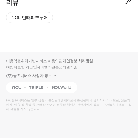
리뷰
NOL 인터파크투어
NOL
별
사
에서
점
진/
작성
높
동
된
은
영
리뷰
순
상
이용약관
위치기반서비스 이용약관
개인정보 처리방침
입니
여행자보험 가입안내
여행약관
분쟁해결기준
다.
(주)놀유니버스 사업자 정보
별
사
NOL
Triple
Interpark Global
점
진/
높
동
(주)놀유니버스
는 일부 상품의 통신판매중개자로서 통신판매의 당사자가 아니므로, 상품의
예약, 이용 및 환불 등 거래와 관련된 의무와 책임은 판매자에게 있으며
은
영
(주)놀유니버스
는 일
체 책임을 지지 않습니다.
순
상