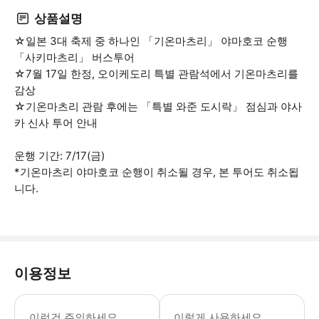
상품설명
☆일본 3대 축제 중 하나인 「기온마츠리」 야마호코 순행
「사키마츠리」 버스투어
☆7월 17일 한정, 오이케도리 특별 관람석에서 기온마츠리를
감상
☆기온마츠리 관람 후에는 「특별 와준 도시락」 점심과 야사
카 신사 투어 안내
운행 기간: 7/17(금)
*기온마츠리 야마호코 순행이 취소될 경우, 본 투어도 취소됩
니다.
이용정보
탑승 전에 반드시 승강장 안내소 창구에
이런건 주의하세요
이렇게 사용하세요