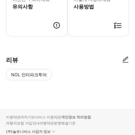
유의사항
사용방법
출발 시간 20분 전까지 지정된 집합 장소에 도착하여 반드시 승차권으로 
리뷰
NOL 인터파크투어
NOL
별
사
에서
점
진/
작성
높
동
된
은
영
리뷰
순
상
이용약관
위치기반서비스 이용약관
개인정보 처리방침
입니
여행자보험 가입안내
여행약관
분쟁해결기준
다.
(주)놀유니버스 사업자 정보