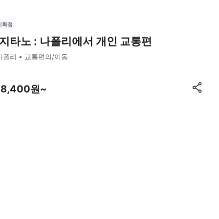
시확정
지타노 : 나폴리에서 개인 교통편
나폴리
교통편의/이동
78,400원~