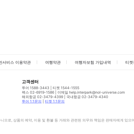
사진/동영상
사진/동영상
반서비스 이용약관
여행약관
여행자보험 가입내역
티켓
고객센터
투어 1588-3443
티켓 1544-1555
팩스 02-6919-1586
이메일 help.interpark@nol-universe.com
해외항공 02-3479-4399
국내항공 02-3479-4340
투어 1:1문의
티켓 1:1문의
므로, 상품의 예약, 이용 및 환불 등 거래와 관련된 의무와 책임은 판매자에게 있으