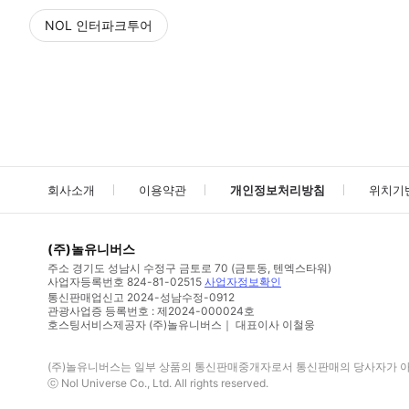
NOL 인터파크투어
NOL
에서 작성된 리뷰 입니다.
별점 높은순
별점 높은순
회사소개
이용약관
개인정보처리방침
위치기
(주)놀유니버스
주소
경기도 성남시 수정구 금토로 70 (금토동, 텐엑스타워)
사업자등록번호
824-81-02515
사업자정보확인
통신판매업신고
2024-성남수정-0912
관광사업증 등록번호 : 제2024-000024호
호스팅서비스제공자 (주)놀유니버스｜ 대표이사 이철웅
(주)놀유니버스
는 일부 상품의 통신판매중개자로서 통신판매의 당사자가 아니
ⓒ
Nol Universe Co
., Ltd. All rights reserved.