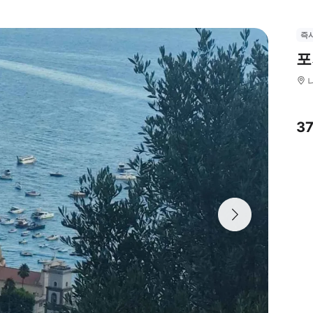
즉
포
3