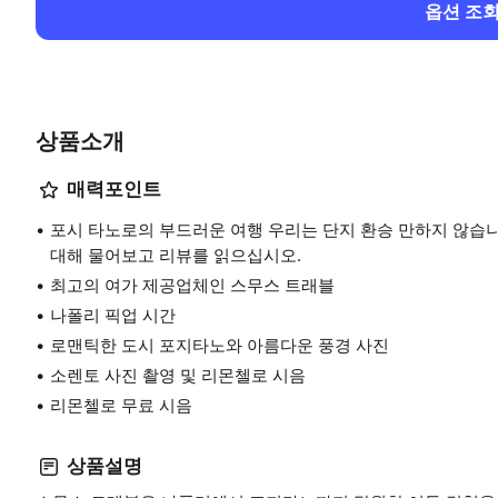
옵션 조
상품소개
매력포인트
포시 타노로의 부드러운 여행 우리는 단지 환승 만하지 않습
대해 물어보고 리뷰를 읽으십시오.
최고의 여가 제공업체인 스무스 트래블
나폴리 픽업 시간
로맨틱한 도시 포지타노와 아름다운 풍경 사진
소렌토 사진 촬영 및 리몬첼로 시음
리몬첼로 무료 시음
상품설명