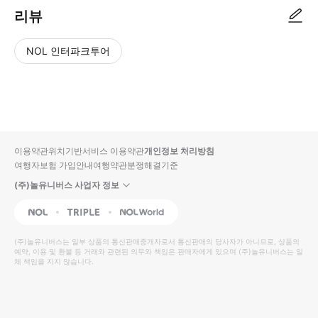
리뷰
NOL 인터파크투어
NOL
별
사
에서
점
진/
작성
높
동
된
은
영
리뷰
순
상
이용약관
위치기반서비스 이용약관
개인정보 처리방침
입니
여행자보험 가입안내
여행약관
분쟁해결기준
다.
(주)놀유니버스 사업자 정보
별
사
NOL
Triple
Interpark Global
점
진/
높
동
(주)놀유니버스
는 일부 상품의 통신판매중개자로서 통신판매의 당사자가 아니므로, 상품의
예약, 이용 및 환불 등 거래와 관련된 의무와 책임은 판매자에게 있으며
은
영
(주)놀유니버스
는 일
체 책임을 지지 않습니다.
순
상