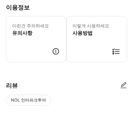
이용정보
0~2세 무료(좌석 미포함), 성인 무릎에
이런건 주의하세요
이렇게 사용하세요
유의사항
사용방법
● 예약접수 후 확정이 되면 이용가능합니다. ● 바우처에 안내된 사용 방법
리뷰
NOL 인터파크투어
NOL
별
사
에서
점
진/
작성
높
동
된