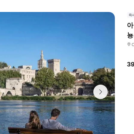
즉
아
뇽
O
3