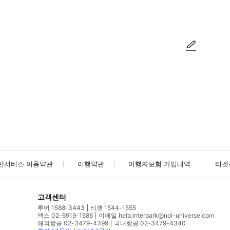
방법을 확인한 후 이용해 주시기 바랍니다. ● 48시간 이내에 바우처를 받지 
사진/동영상
사진/동영상
반서비스 이용약관
여행약관
여행자보험 가입내역
티켓
고객센터
투어 1588-3443
티켓 1544-1555
팩스 02-6919-1586
이메일 help.interpark@nol-universe.com
해외항공 02-3479-4399
국내항공 02-3479-4340