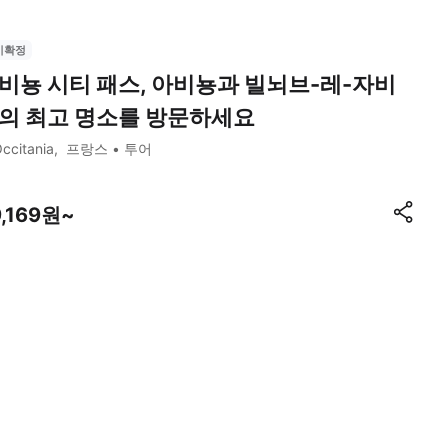
시확정
비뇽 시티 패스, 아비뇽과 빌뇌브-레-자비
의 최고 명소를 방문하세요
ccitania
프랑스
투어
9,169원~