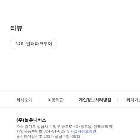
● 예약접수 후 확정이 되면 이용가능합니다. ● 바우처에 안내된 사용 
리뷰
NOL 인터파크투어
NOL
에서 작성된 리뷰 입니다.
별점 높은순
별점 높은순
회사소개
이용약관
개인정보처리방침
위치기
(주)놀유니버스
주소
경기도 성남시 수정구 금토로 70 (금토동, 텐엑스타워)
사업자등록번호
824-81-02515
사업자정보확인
통신판매업신고
2024-성남수정-0912