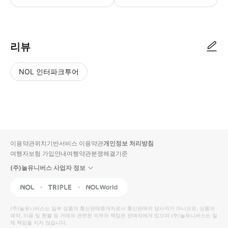
● 예약접수 후 확정이 되면 이용가능합니다. ● 바우처에 안내된 사용 방법
리뷰
NOL 인터파크투어
NOL
별
사
에서
점
진/
작성
높
동
된
은
영
리뷰
순
상
이용약관
위치기반서비스 이용약관
개인정보 처리방침
입니
여행자보험 가입안내
여행약관
분쟁해결기준
다.
(주)놀유니버스 사업자 정보
별
사
NOL
Triple
Interpark Global
점
진/
높
동
(주)놀유니버스
는 일부 상품의 통신판매중개자로서 통신판매의 당사자가 아니므로, 상품의
예약, 이용 및 환불 등 거래와 관련된 의무와 책임은 판매자에게 있으며
은
영
(주)놀유니버스
는 일
체 책임을 지지 않습니다.
순
상