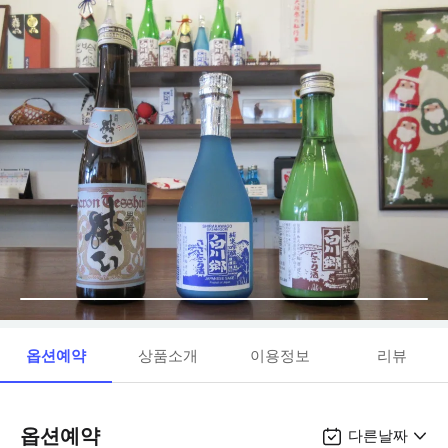
옵션예약
상품소개
이용정보
리뷰
옵션예약
다른날짜