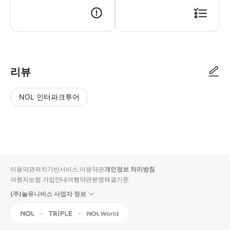
리뷰
NOL 인터파크투어
NOL
별
사
에서
점
진/
작성
높
동
된
은
영
리뷰
순
상
이용약관
위치기반서비스 이용약관
개인정보 처리방침
입니
여행자보험 가입안내
여행약관
분쟁해결기준
다.
(주)놀유니버스 사업자 정보
별
사
NOL
Triple
Interpark Global
점
진/