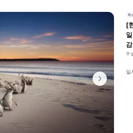
취
[
일
감
일