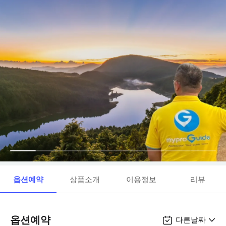
옵션예약
상품소개
이용정보
리뷰
옵션예약
다른날짜