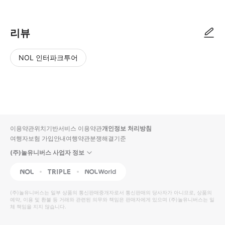
리뷰
NOL 인터파크투어
NOL
별
사
에서
점
진/
작성
높
동
된
은
영
리뷰
순
상
이용약관
위치기반서비스 이용약관
개인정보 처리방침
입니
여행자보험 가입안내
여행약관
분쟁해결기준
다.
(주)놀유니버스 사업자 정보
별
사
NOL
Triple
Interpark Global
점
진/
높
동
(주)놀유니버스
는 일부 상품의 통신판매중개자로서 통신판매의 당사자가 아니므로, 상품의
예약, 이용 및 환불 등 거래와 관련된 의무와 책임은 판매자에게 있으며
은
영
(주)놀유니버스
는 일
체 책임을 지지 않습니다.
순
상