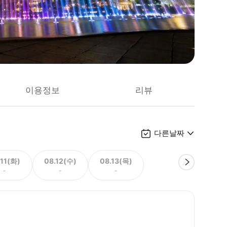
이용정보
리뷰
다른날짜
.11(화)
08.12(수)
08.13(목)
-
-
-