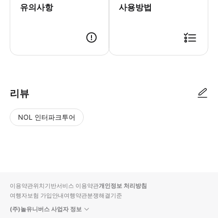
유의사항
사용방법
리뷰
NOL 인터파크투어
NOL
별
사
에서
점
진/
작성
높
동
된
은
영
리뷰
순
상
이용약관
위치기반서비스 이용약관
개인정보 처리방침
입니
여행자보험 가입안내
여행약관
분쟁해결기준
다.
(주)놀유니버스 사업자 정보