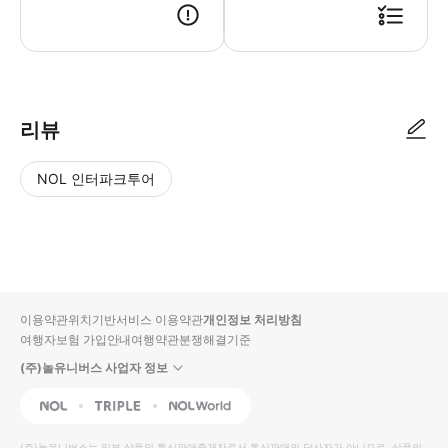
● 예약접수 후 확정이 되면 이용가능합니다. ● 바우처에 안내된 사용 방법
리뷰
NOL 인터파크투어
NOL
별
사
에서
점
진/
작성
높
동
된
은
영
리뷰
순
상
이용약관
위치기반서비스 이용약관
개인정보 처리방침
입니
여행자보험 가입안내
여행약관
분쟁해결기준
다.
(주)놀유니버스 사업자 정보
별
사
NOL
Triple
Interpark Global
점
진/
높
동
(주)놀유니버스
는 일부 상품의 통신판매중개자로서 통신판매의 당사자가 아니므로, 상품의