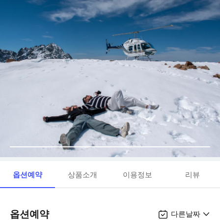
옵션예약
상품소개
이용정보
리뷰
옵션예약
다른날짜