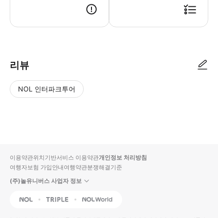
리뷰
NOL 인터파크투어
NOL
별
사
에서
점
진/
작성
높
동
된
은
영
리뷰
순
상
이용약관
위치기반서비스 이용약관
개인정보 처리방침
입니
여행자보험 가입안내
여행약관
분쟁해결기준
다.
(주)놀유니버스 사업자 정보
별
사
NOL
Triple
Interpark Global
점
진/
높
동