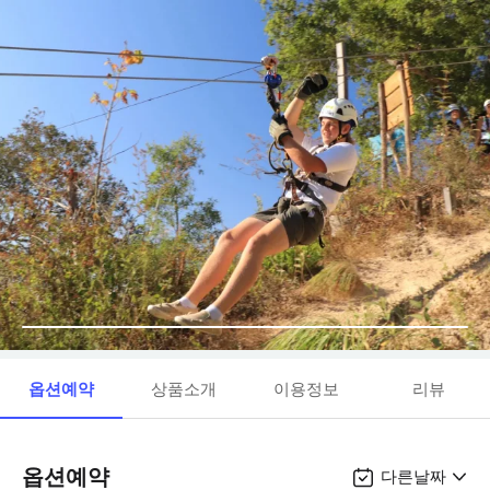
옵션예약
상품소개
이용정보
리뷰
옵션예약
다른날짜