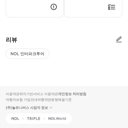
리뷰
NOL 인터파크투어
NOL
별
사
에서
점
진/
작성
높
동
된
은
영
리뷰
순
상
이용약관
위치기반서비스 이용약관
개인정보 처리방침
입니
여행자보험 가입안내
여행약관
분쟁해결기준
다.
(주)놀유니버스 사업자 정보
별
사
NOL
Triple
Interpark Global
점
진/