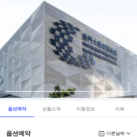
옵션예약
상품소개
이용정보
리뷰
옵션예약
다른날짜