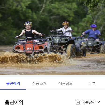
옵션예약
상품소개
이용정보
리뷰
옵션예약
다른날짜