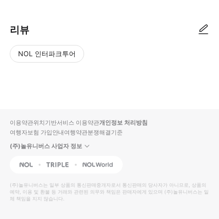
리뷰
NOL 인터파크투어
NOL
별
사
에서
점
진/
작성
높
동
된
은
영
리뷰
순
상
이용약관
위치기반서비스 이용약관
개인정보 처리방침
입니
여행자보험 가입안내
여행약관
분쟁해결기준
다.
(주)놀유니버스 사업자 정보
별
사
NOL
Triple
Interpark Global
점
진/
높
동
(주)놀유니버스
는 일부 상품의 통신판매중개자로서 통신판매의 당사자가 아니므로, 상품의
예약, 이용 및 환불 등 거래와 관련된 의무와 책임은 판매자에게 있으며
은
영
(주)놀유니버스
는 일
체 책임을 지지 않습니다.
순
상