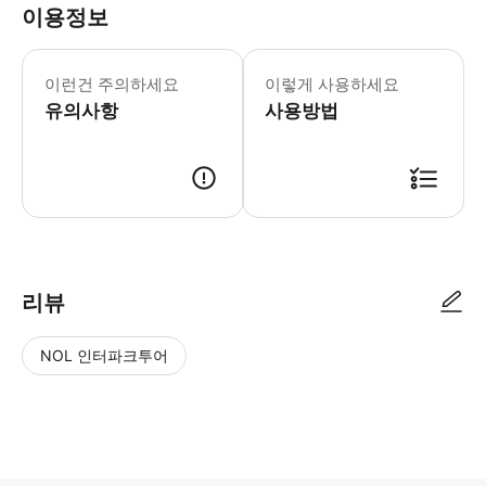
이용정보
이런건 주의하세요
이렇게 사용하세요
유의사항
사용방법
리뷰
NOL 인터파크투어
NOL
별
사
에서
점
진/
작성
높
동
된
은
영