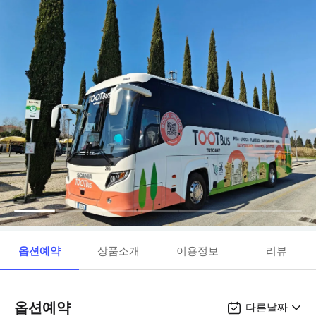
옵션예약
상품소개
이용정보
리뷰
옵션예약
다른날짜