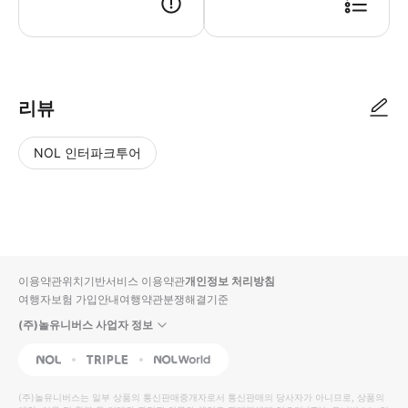
● 예약접수 후 확정이 되면 이용가능합니다. ● 바우처에 안내된 사용 방법
리뷰
NOL 인터파크투어
NOL
별
사
에서
점
진/
작성
높
동
된
은
영
리뷰
순
상
이용약관
위치기반서비스 이용약관
개인정보 처리방침
입니
여행자보험 가입안내
여행약관
분쟁해결기준
다.
(주)놀유니버스 사업자 정보
별
사
NOL
Triple
Interpark Global
점
진/
높
동
(주)놀유니버스
는 일부 상품의 통신판매중개자로서 통신판매의 당사자가 아니므로, 상품의