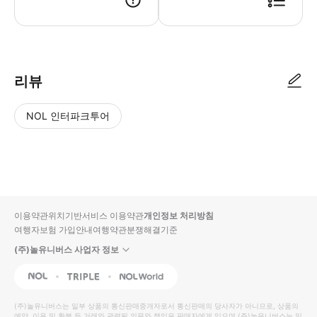
리뷰
NOL 인터파크투어
NOL
별
사
에서
점
진/
작성
높
동
된
은
영
리뷰
순
상
이용약관
위치기반서비스 이용약관
개인정보 처리방침
입니
여행자보험 가입안내
여행약관
분쟁해결기준
다.
(주)놀유니버스 사업자 정보
별
사
NOL
Triple
Interpark Global
점
진/
높
동
(주)놀유니버스
는 일부 상품의 통신판매중개자로서 통신판매의 당사자가 아니므로, 상품의
예약, 이용 및 환불 등 거래와 관련된 의무와 책임은 판매자에게 있으며
(주)놀유니버스
는 일