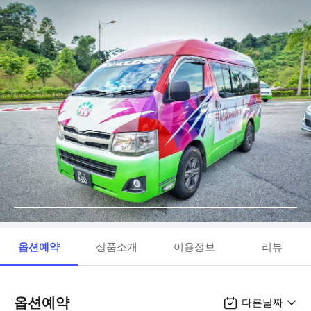
옵션예약
상품소개
이용정보
리뷰
옵션예약
다른날짜