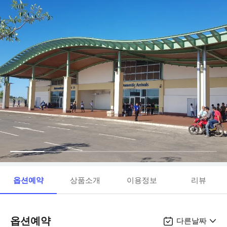
옵션예약
상품소개
이용정보
리뷰
옵션예약
다른날짜