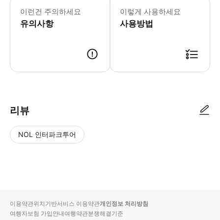
이런건 주의하세요
이렇게 사용하세요
유의사항
사용방법
예약 신청 후, 담당자가 확인하여 예약 진행을 합니다. 담당자가 예약 진행 
리뷰
NOL 인터파크투어
NOL
별
사
에서
점
진/
작성
높
동
된
은
영
리뷰
순
상
이용약관
위치기반서비스 이용약관
개인정보 처리방침
입니
여행자보험 가입안내
여행약관
분쟁해결기준
다.