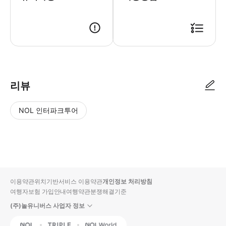
● 예약접수 후 확정이 되면 이용가능합니다. ● 바우처에 안내된 사용 방법
리뷰
NOL 인터파크투어
NOL
별
사
에서
점
진/
작성
높
동
된
은
영
리뷰
순
상
이용약관
위치기반서비스 이용약관
개인정보 처리방침
입니
여행자보험 가입안내
여행약관
분쟁해결기준
다.
(주)놀유니버스 사업자 정보
별
사