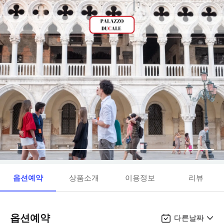
옵션예약
상품소개
이용정보
리뷰
옵션예약
다른날짜