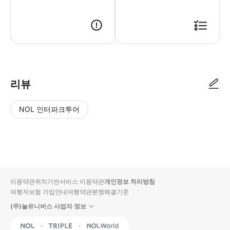
리뷰
NOL 인터파크투어
NOL
별
사
에서
점
진/
작성
높
동
된
은
영
리뷰
순
상
이용약관
위치기반서비스 이용약관
개인정보 처리방침
입니
여행자보험 가입안내
여행약관
분쟁해결기준
다.
(주)놀유니버스 사업자 정보
별
사
NOL
Triple
Interpark Global