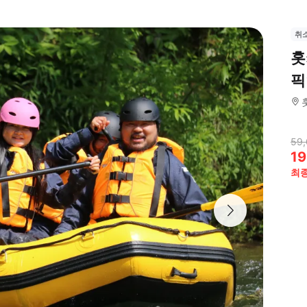
취
홋
픽
59,
19
최