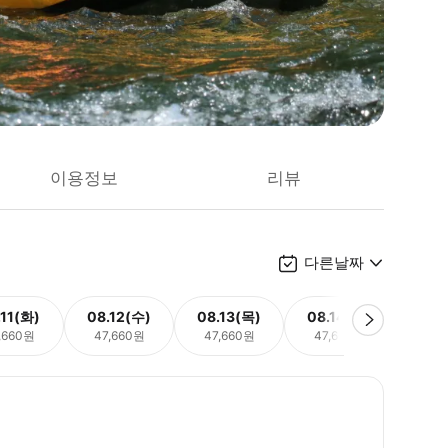
이용정보
리뷰
다른날짜
.11(화)
08.12(수)
08.13(목)
08.14(금)
08.
,660원
47,660원
47,660원
47,660원
47,