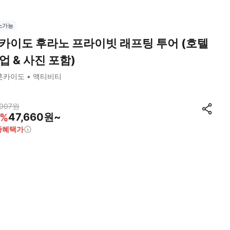
소가능
카이도 후라노 프라이빗 래프팅 투어 (호텔
업 & 사진 포함)
훗카이도
액티비티
007
원
47,660원~
%
종혜택가