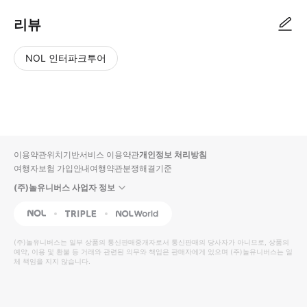
리뷰
NOL 인터파크투어
NOL
별
사
에서
점
진/
작성
높
동
된
은
영
리뷰
순
상
이용약관
위치기반서비스 이용약관
개인정보 처리방침
입니
여행자보험 가입안내
여행약관
분쟁해결기준
다.
(주)놀유니버스 사업자 정보
별
사
NOL
Triple
Interpark Global
점
진/
높
동
(주)놀유니버스
는 일부 상품의 통신판매중개자로서 통신판매의 당사자가 아니므로, 상품의
예약, 이용 및 환불 등 거래와 관련된 의무와 책임은 판매자에게 있으며
은
영
(주)놀유니버스
는 일
체 책임을 지지 않습니다.
순
상