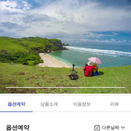
옵션예약
상품소개
이용정보
리뷰
옵션예약
다른날짜