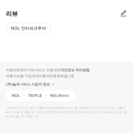
리뷰
NOL 인터파크투어
NOL
별
사
에서
점
진/
작성
높
동
된
은
영
리뷰
순
상
이용약관
위치기반서비스 이용약관
개인정보 처리방침
입니
여행자보험 가입안내
여행약관
분쟁해결기준
다.
(주)놀유니버스 사업자 정보
별
사
NOL
Triple
Interpark Global
점
진/
높
동
(주)놀유니버스
는 일부 상품의 통신판매중개자로서 통신판매의 당사자가 아니므로, 상품의
예약, 이용 및 환불 등 거래와 관련된 의무와 책임은 판매자에게 있으며
은
영
(주)놀유니버스
는 일
체 책임을 지지 않습니다.
순
상