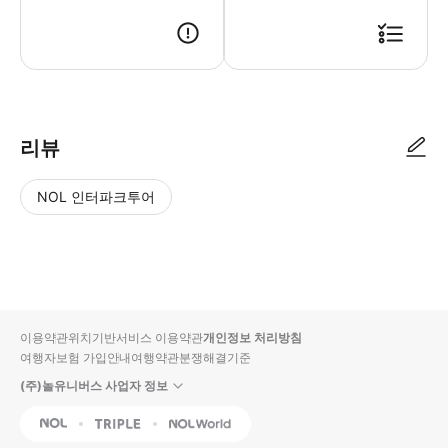
✅ 티켓 수령 방법 : [장소] NOL(또는 INTERPARK) 전용 창구 [시
리뷰
NOL 인터파크투어
NOL
별
사
에서
점
진/
작성
높
동
된
은
영
리뷰
순
상
이용약관
위치기반서비스 이용약관
개인정보 처리방침
입니
여행자보험 가입안내
여행약관
분쟁해결기준
다.
(주)놀유니버스 사업자 정보
별
사
NOL
Triple
Interpark Global
점
진/