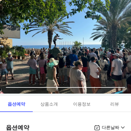
옵션예약
상품소개
이용정보
리뷰
옵션예약
다른날짜