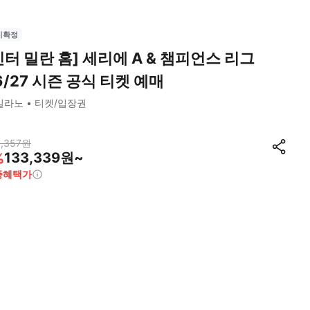
시확정
인터 밀란 홈] 세리에 A & 챔피언스 리그
6/27 시즌 공식 티켓 예매
밀라노
티켓/입장권
,357
원
133,339원~
%
종혜택가