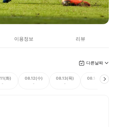
이용정보
리뷰
다른날짜
.11(화)
08.12(수)
08.13(목)
08.14(금)
08.
-
-
-
-