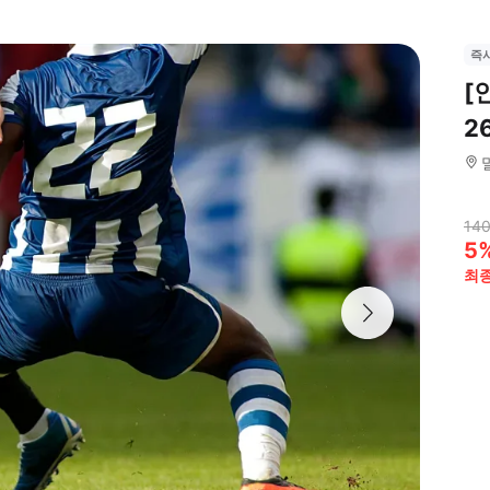
즉
[
2
140
5
최