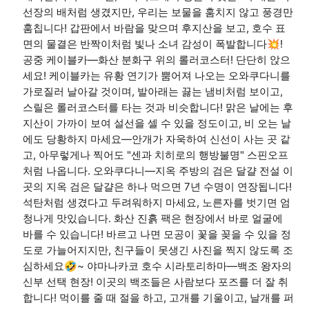
선장의 배처럼 생겼지만, 우리는 보물을 훔치지 않고 풍경만
훔칩니다! 갑판에서 바람을 맞으며 후지산을 보고, 호수 표
면의 물결은 반짝이처럼 빛나 소녀 감성이 폭발합니다💥!
공중 케이블카—화산 분화구 위의 롤러코스터! 단단히 앉으
세요! 케이블카는 유황 연기가 뿜어져 나오는 오와쿠다니를
가로질러 날아갈 것이며, 발아래는 끓는 냄비처럼 보이고,
스릴은 롤러코스터를 타는 것과 비슷합니다! 맑은 날에는 후
지산이 가까이 보여 설선을 셀 수 있을 정도이고, 비 오는 날
에도 당황하지 마세요—안개가 자욱하여 신선이 사는 곳 같
고, 아무렇게나 찍어도 "센과 치히로의 행방불명" 스핀오프
처럼 나옵니다. 오와쿠다니—지옥 주방의 검은 달걀 전설 이
곳의 지옥 검은 달걀은 하나 먹으면 7년 수명이 연장됩니다!
석탄처럼 생겼다고 두려워하지 마세요, 노른자를 벗기면 엄
청나게 맛있습니다. 화산 진흙 팩은 현장에서 바로 얼굴에
바를 수 있습니다! 바르고 나면 모공이 꽃을 꽂을 수 있을 정
도로 가늘어지지만, 친구들이 못생긴 사진을 찍지 않도록 조
심하세요🤣~ 야마나카코 호수 시라토리하마—백조 왕자의
신부 선택 현장! 이곳의 백조들은 사람보다 포즈를 더 잘 취
합니다! 먹이를 줄 때 절을 하고, 고개를 기울이고, 날개를 퍼