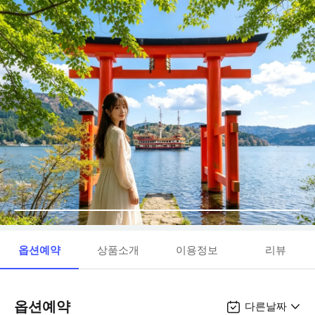
옵션예약
상품소개
이용정보
리뷰
옵션예약
다른날짜