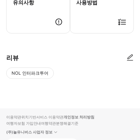
유의사항
사용방법
리뷰
NOL 인터파크투어
NOL
별
사
에서
점
진/
작성
높
동
된
은
영
리뷰
순
상
이용약관
위치기반서비스 이용약관
개인정보 처리방침
입니
여행자보험 가입안내
여행약관
분쟁해결기준
다.
(주)놀유니버스 사업자 정보