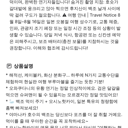
덕이며, 완벽한 연기자들입니다! 숨겨진 촬영 지점: 호숫가
갈대밭에 웅크리고 앉아 찍으면 후지산이 백조 날개 사이에
딱 걸려 구도가 절묘합니다. ⚠️ 여행 안내 | Travel Notice 8
월 8일–8월 16일은 일본 오봉절 여행 성수기로, 교통 체증,
인파, 관광지 조기 폐장 또는 일정 시간 조정 등의 상황이 발
생할 수 있습니다. 당일 저녁 식사, 항공편 또는 신칸센 예약
은 피해주시고, 보조 배터리(충전 보물)를 지참하시는 것을
권장합니다. 이해와 협조에 감사드립니다!
상품설명
* 해적선, 케이블카, 화산 분화구… 하루에 N가지 교통수단을
체험하며 현실판 여행 부루마블을 즐기는 듯한 기분!
* 오와쿠다니의 유황 연기는 정말 인상적이에요. 검은 달걀을
먹으면 슈퍼맨이 될 수 있을지는 모르겠지만 정말 맛있어요!
* 🦢 백조 먹이 주기 + 오시노핫카이, 일본 특유의 청량함에
흠뻑 빠져보세요!
* 야마나카 호수의 백조는 당신보다 포즈를 더 잘 취할 거예요.
먹이를 줄 때 우아한 순간을 꼭 포착하세요~
* 오시노핫카이의 연못 물은 너무 맑아서 당신의 "여행하는 행