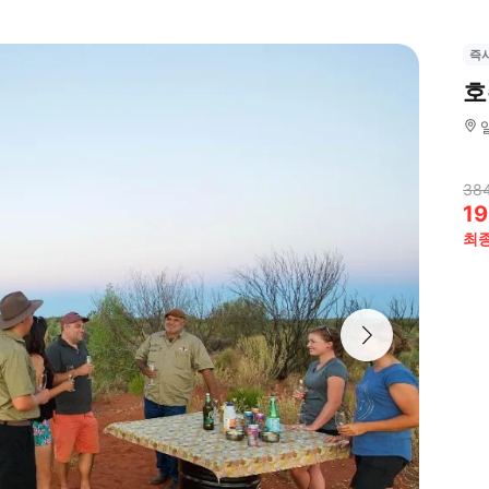
즉
호
384
19
최