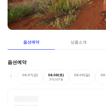
옵션예약
상품소개
옵션예약
08.07(금)
08.08(토)
08.09(일)
08
-
310,537원
-