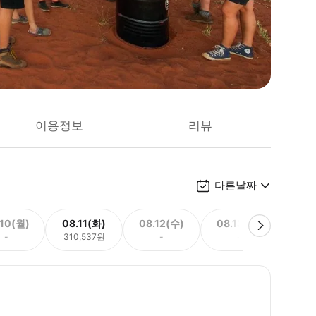
이용정보
리뷰
다른날짜
.10(월)
08.11(화)
08.12(수)
08.13(목)
08.
-
310,537원
-
-