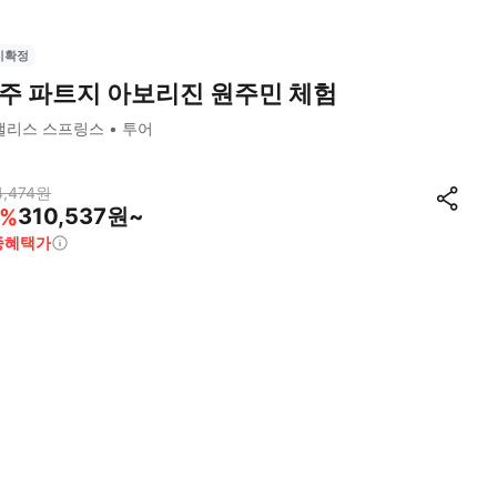
시확정
주 파트지 아보리진 원주민 체험
앨리스 스프링스
투어
,474
원
310,537원~
%
종혜택가