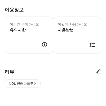
이용정보
* 소요시간 : 180분 (옵션에 따라 소
이런건 주의하세요
이렇게 사용하세요
유의사항
사용방법
● 예약접수 후 확정이 되면 이용가능합니다. ● 바우처에 안내된 사용 방법
리뷰
NOL 인터파크투어
NOL
별
사
에서
점
진/
작성