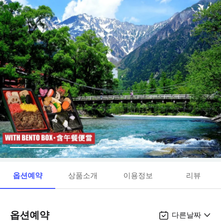
옵션예약
상품소개
이용정보
리뷰
옵션예약
다른날짜