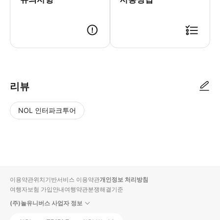
최소 모집 인원: 25명 최소 모집 인원에 미달할 경우, 투어가 취소될 수
리뷰
NOL 인터파크투어
NOL
별
사
에서
점
진/
작성
높
동
된
은
영
리뷰
순
상
이용약관
위치기반서비스 이용약관
개인정보 처리방침
입니
여행자보험 가입안내
여행약관
분쟁해결기준
다.
(주)놀유니버스 사업자 정보
별
사