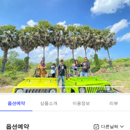
옵션예약
상품소개
이용정보
리뷰
옵션예약
다른날짜