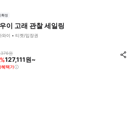
시확정
우이 고래 관찰 세일링
하와이
티켓/입장권
,376
원
127,111원~
%
종혜택가