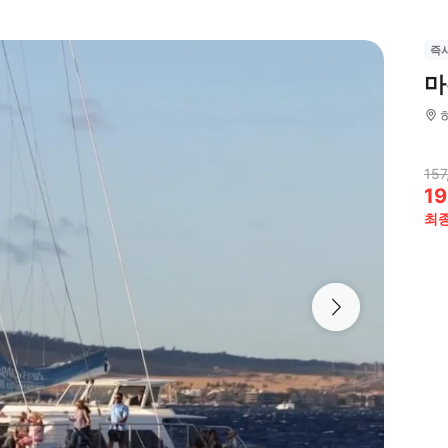
즉
마
157
19
최