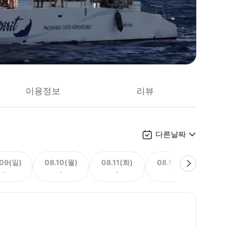
이용정보
리뷰
다른날짜
.09(일)
08.10(월)
08.11(화)
08.12(수)
08.
-
-
-
-