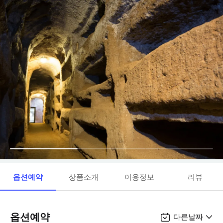
옵션예약
상품소개
이용정보
리뷰
옵션예약
다른날짜