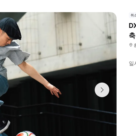
취
D
축
일