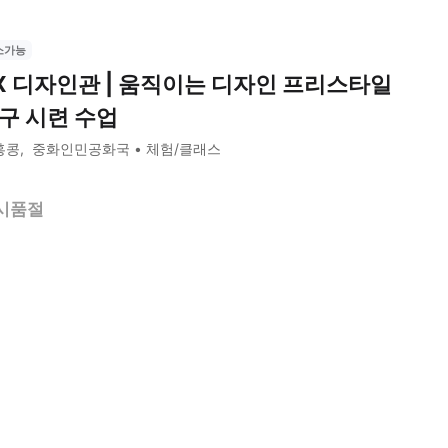
소가능
X 디자인관 | 움직이는 디자인 프리스타일
구 시련 수업
홍콩
중화인민공화국
체험/클래스
시품절