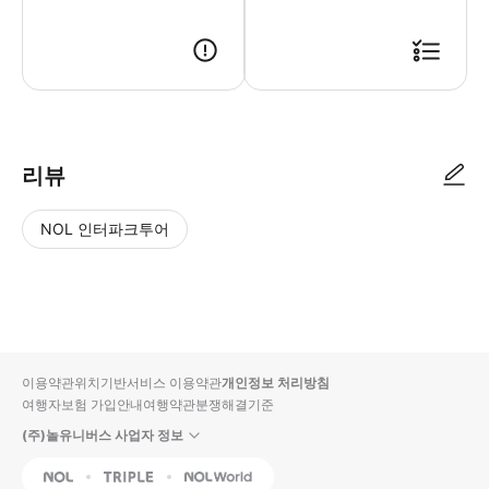
리뷰
NOL 인터파크투어
NOL
별
사
에서
점
진/
작성
높
동
된
은
영
리뷰
순
상
이용약관
위치기반서비스 이용약관
개인정보 처리방침
입니
여행자보험 가입안내
여행약관
분쟁해결기준
다.
(주)놀유니버스 사업자 정보
별
사
NOL
Triple
Interpark Global