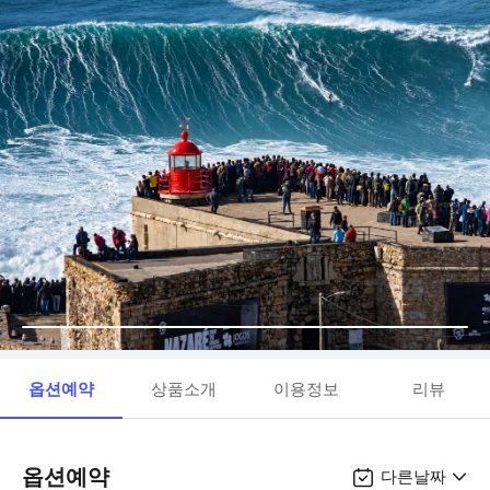
옵션예약
상품소개
이용정보
리뷰
옵션예약
다른날짜