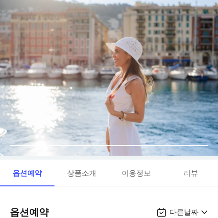
옵션예약
상품소개
이용정보
리뷰
옵션예약
다른날짜