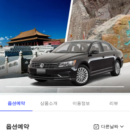
옵션예약
상품소개
이용정보
리뷰
옵션예약
다른날짜