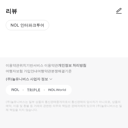
리뷰
NOL 인터파크투어
NOL
별
사
에서
점
진/
작성
높
동
된
은
영
리뷰
순
상
이용약관
위치기반서비스 이용약관
개인정보 처리방침
입니
여행자보험 가입안내
여행약관
분쟁해결기준
다.
(주)놀유니버스 사업자 정보
별
사
NOL
Triple
Interpark Global
점
진/
높
동
(주)놀유니버스
는 일부 상품의 통신판매중개자로서 통신판매의 당사자가 아니므로, 상품의
예약, 이용 및 환불 등 거래와 관련된 의무와 책임은 판매자에게 있으며
은
영
(주)놀유니버스
는 일
체 책임을 지지 않습니다.
순
상