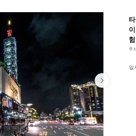
타
이
험
일