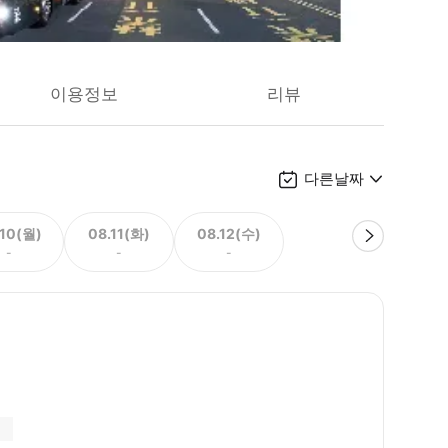
이용정보
리뷰
다른날짜
.10(월)
08.11(화)
08.12(수)
-
-
-