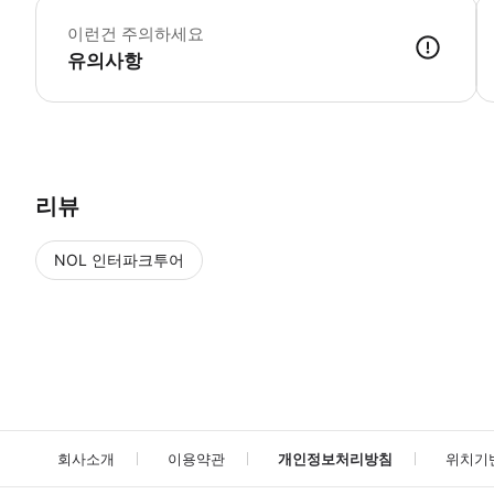
◎
이런건 주의하세요
유의사항
· 현장에서 전자 바우처(모바일 QR 코드)를 제시해 주세요. · 필요 시
리뷰
NOL 인터파크투어
NOL
에서 작성된 리뷰 입니다.
별점 높은순
별점 높은순
회사소개
이용약관
개인정보처리방침
위치기