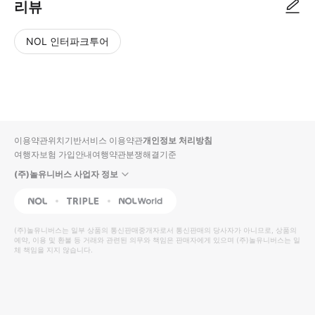
리뷰
NOL 인터파크투어
NOL
별
사
에서
점
진/
작성
높
동
된
은
영
리뷰
순
상
이용약관
위치기반서비스 이용약관
개인정보 처리방침
입니
여행자보험 가입안내
여행약관
분쟁해결기준
다.
(주)놀유니버스 사업자 정보
별
사
NOL
Triple
Interpark Global
점
진/
높
동
(주)놀유니버스
는 일부 상품의 통신판매중개자로서 통신판매의 당사자가 아니므로, 상품의
예약, 이용 및 환불 등 거래와 관련된 의무와 책임은 판매자에게 있으며
은
영
(주)놀유니버스
는 일
체 책임을 지지 않습니다.
순
상