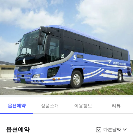
옵션예약
상품소개
이용정보
리뷰
옵션예약
다른날짜